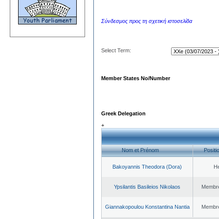
Σύνδεσμος προς τη σχετική ιστοσελίδα
Select Term:
Member States No/Number
Greek Delegation
+
Nom et Prénom
Positi
Bakoyannis Theodora (Dora)
H
Ypsilantis Basileios Nikolaos
Membre 
Giannakopoulou Konstantina Nantia
Membre 