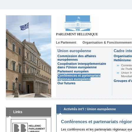
Le Parlement
Organisation & Fonctionnemen
Union européenne
Cadre int
Commission des affaires
Organisatio
européennes
Hellénisme 
Coopération interparlementaire
Commiss
dans l’Union européenne
de l’hel
Parlement européen
Union I
Conférences et partenariats
Mondial
régionaux européens
Groupes d’
Our futures
:
Activités int'l
Union européenne
Links
Conférences et partenariats régi
Les conférences et les partenariats régionaux eu