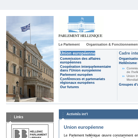
Le Parlement
Organisation & Fonctionnemen
Union européenne
Cadre int
Commission des affaires
Organisatio
européennes
Hellénisme 
Coopération interparlementaire
Commiss
dans l’Union européenne
de l’hel
Parlement européen
Union I
Conférences et partenariats
Mondial
régionaux européens
Groupes d’
Our futures
Activités int'l
Links
Union européenne
Le Parlement hellénique œuvre constamment en 