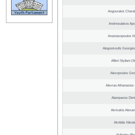
Angourakis Chara
Andreoulakos Apo
Anastasopoulos N
Alogoskoufis Georgio
Alfieri Styliani (S
Alexopoulos Geo
Alevras Athanasios
Alampanos Dimit
Akrivakis Alexa
Akritidis Nikol
Akifoglou Bir