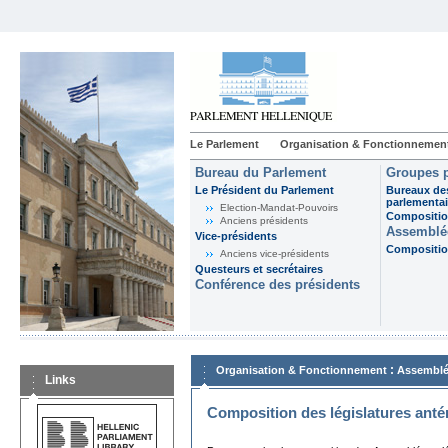
Le Parlement
Organisation & Fonctionnemen
Bureau du Parlement
Groupes p
Le Président du Parlement
Bureaux de
parlementai
Election-Mandat-Pouvoirs
Composition
Anciens présidents
Assemblée
Vice-présidents
Composition
Anciens vice-présidents
Questeurs et secrétaires
Conférence des présidents
:
Organisation & Fonctionnement
Assemblé
Links
Composition des législatures anté