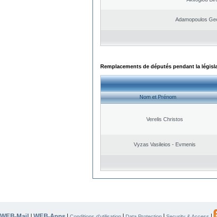
Adamopoulos Geo
Remplacements de députés pendant la législ
Nom et Prénom
Verelis Christos
Vyzas Vasileios - Evmenis
WEB-Mail
WEB-Apps
|
|
|
|
|
Conditions d’utilisation
Data Protection
Security & Access