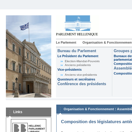
Le Parlement
Organisation & Fonctionnemen
Bureau du Parlement
Groupes p
Le Président du Parlement
Bureaux de
parlementai
Election-Mandat-Pouvoirs
Composition
Anciens présidents
Assemblée
Vice-présidents
Composition
Anciens vice-présidents
Questeurs et secrétaires
Conférence des présidents
:
Organisation & Fonctionnement
Assemblé
Links
Composition des législatures anté