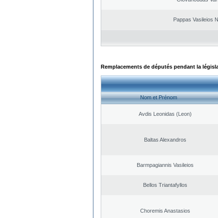
Pappas Vasileios N
Remplacements de députés pendant la législ
Nom et Prénom
Avdis Leonidas (Leon)
Baltas Alexandros
Barmpagiannis Vasileios
Bellos Triantafyllos
Choremis Anastasios