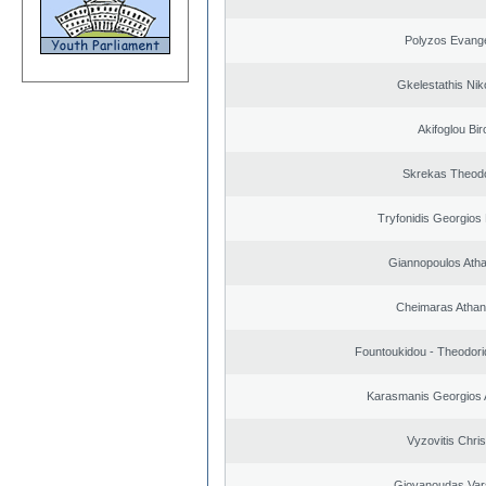
Polyzos Evang
Gkelestathis Nik
Akifoglou Bir
Skrekas Theod
Tryfonidis Georgios 
Giannopoulos Ath
Cheimaras Athan
Fountoukidou - Theodori
Karasmanis Georgios 
Vyzovitis Chri
Giovanoudas Var