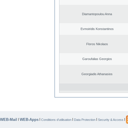
Diamantopoulou Anna
Evmoiridis Konstantinos
Floros Nikolaos
Garoufalias Georgios
Georgiadis Athanasios
WEB-Mail
WEB-Apps
|
|
|
|
|
Conditions d’utilisation
Data Protection
Security & Access