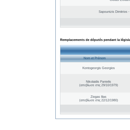
Sapountzis Dimitrios -
Remplacements de députés pendant la législ
Nom et Prénom
Kontogeorgis Georgios
Nikolaidis Pantelis
(απεβίωσε στις 29/10/1979)
Ziogas Ilias
(απεβίωσε στις 22/12/1980)