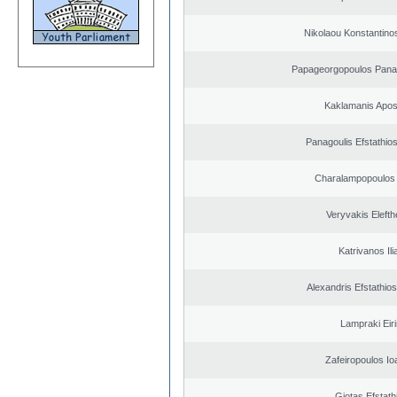
Nikolaou Konstantino
Papageorgopoulos Panagi
Kaklamanis Apos
Panagoulis Efstathios
Charalampopoulos 
Veryvakis Elefth
Katrivanos Ili
Alexandris Efstathios
Lampraki Eiri
Zafeiropoulos Io
Giotas Efstath