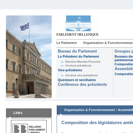
Le Parlement
Organisation & Fonctionnemen
Bureau du Parlement
Groupes p
Le Président du Parlement
Bureaux de
parlementai
Election-Mandat-Pouvoirs
Composition
Anciens présidents
Assemblée
Vice-présidents
Composition
Anciens vice-présidents
Questeurs et secrétaires
Conférence des présidents
:
Organisation & Fonctionnement
Assemblé
Links
Composition des législatures anté