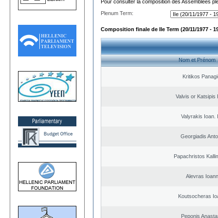
Pour consulter la composition des Assemblées plé
Plenum Term:
Composition finale de IIe Term (20/11/1977 - 1
Nom et Prénom
Kritikos Panagi
Valvis or Katsipis
Valyrakis Ioan. 
Georgiadis Anto
Papachristos Kall
Alevras Ioann
Koutsocheras Io
Peponis Anasta