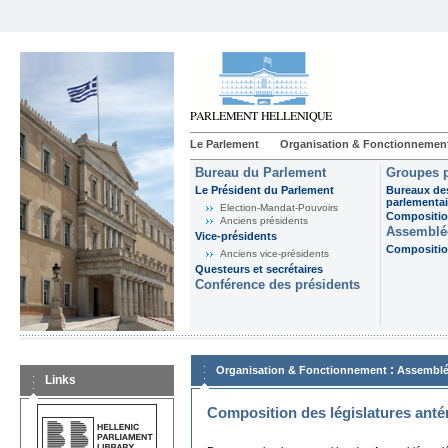
Le Parlement
Organisation & Fonctionnemen
Bureau du Parlement
Groupes p
Le Président du Parlement
Bureaux de
parlementai
Election-Mandat-Pouvoirs
Composition
Anciens présidents
Assemblée
Vice-présidents
Composition
Anciens vice-présidents
Questeurs et secrétaires
Conférence des présidents
:
Organisation & Fonctionnement
Assemblé
Links
Composition des législatures anté