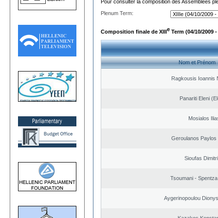
Pour consulter la composition des Assemblées plé
Plenum Term:
e
Composition finale de XIII
Term (04/10/2009 -
Nom et Prénom
Ragkousis Ioannis 
Panariti Eleni (E
Mosialos Ilia
Geroulanos Paylos
Sioufas Dimitr
Tsoumani - Spentza
Aygerinopoulou Diony