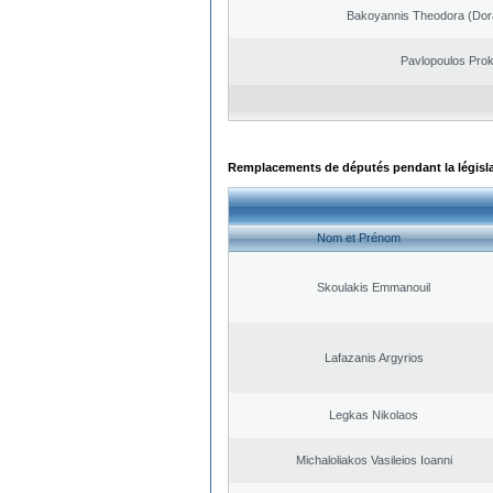
Bakoyannis Theodora (Dor
Pavlopoulos Pro
Remplacements de députés pendant la législ
Nom et Prénom
Skoulakis Emmanouil
Lafazanis Argyrios
Legkas Nikolaos
Michaloliakos Vasileios Ioanni