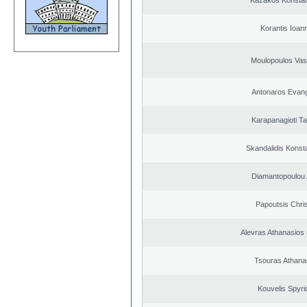
Kazakos Konstan
Korantis Ioan
Moulopoulos Vasi
Antonaros Evan
Karapanagioti Ta
Skandalidis Konst
Diamantopoulou
Papoutsis Chri
Alevras Athanasios
Tsouras Athana
Kouvelis Spyri