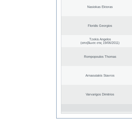
Nasiokas Ektoras
Floridis Georgios
Tzekis Angelos
(απεβίωσε στις 19/06/2011)
Rompopoulos Thomas
Arnaoutakis Stavros
Varvarigos Dimitrios