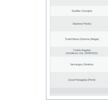
Souflias Georgios
Stasinos Pavlos
Tsokli Maria Glykeria (Magia)
Tzekis Angelos
(απεβίωσε στις 19/06/2011)
Varvarigos Dimitrios
Zouni Panagiota (Pemi)