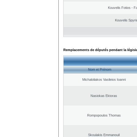
Kouvelis Fotios - F
Kouvelis Spyri
Remplacements de députés pendant la législ
Nom et Prénom
Michaloliakos Vasileios Ioanni
Nasiokas Ektoras
Rompopoulos Thomas
Skoulakis Emmanouil