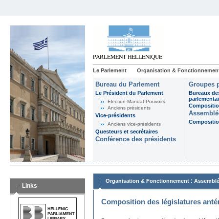
Le Parlement
Organisation & Fonctionnemen
Bureau du Parlement
Groupes p
Le Président du Parlement
Bureaux de
parlementai
Election-Mandat-Pouvoirs
Composition
Anciens présidents
Assemblée
Vice-présidents
Composition
Anciens vice-présidents
Questeurs et secrétaires
Conférence des présidents
:
Organisation & Fonctionnement
Assemblé
Links
Composition des législatures anté