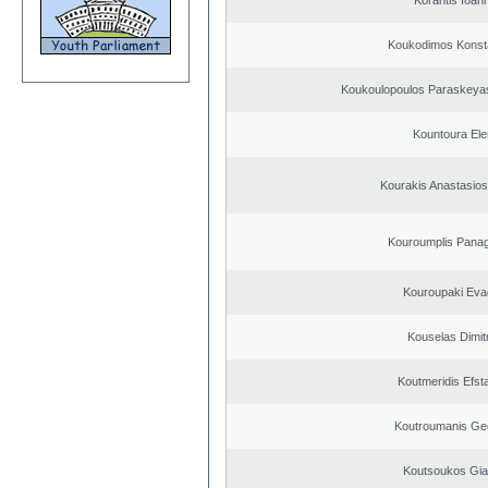
Korantis Ioan
Koukodimos Konst
Koukoulopoulos Paraskeyas 
Kountoura El
Kourakis Anastasios
Kouroumplis Panagi
Kouroupaki Evag
Kouselas Dimit
Koutmeridis Efst
Koutroumanis Ge
Koutsoukos Gia