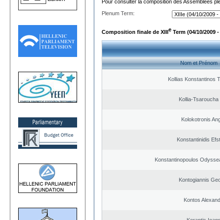
Pour consulter la composition des Assemblées plé
Plenum Term:
e
Composition finale de XIII
Term (04/10/2009 -
Nom et Prénom
Kollias Konstantinos 
Kollia-Tsaroucha
Kolokotronis An
Konstantinidis Efs
Konstantinopoulos Odysse
Kontogiannis Geo
Kontos Alexan