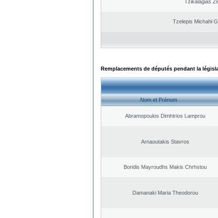
Tzikalagias Zi
Tzelepis Michahl G
Remplacements de députés pendant la législ
Nom et Prénom
Abramopoulos Dimhtrios Lamprou
Arnaoutakis Stavros
Boridis Mayroudhs Makis Chrhstou
Damanaki Maria Theodorou