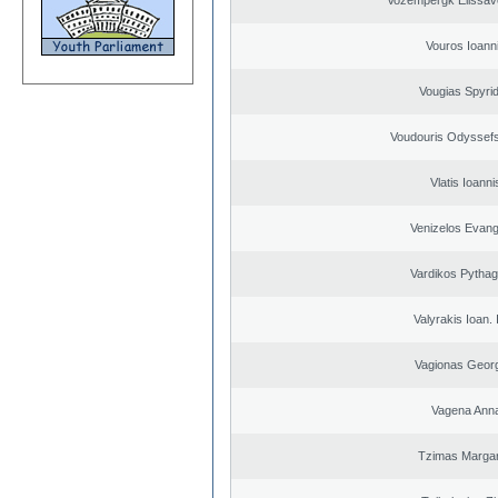
Vozempergk Elissave
Vouros Ioann
Vougias Spyri
Voudouris Odyssefs
Vlatis Ioanni
Venizelos Evang
Vardikos Pytha
Valyrakis Ioan. 
Vagionas Geor
Vagena Ann
Tzimas Margari