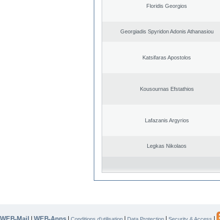
Floridis Georgios
Georgiadis Spyridon Adonis Athanasiou
Katsifaras Apostolos
Kousournas Efstathios
Lafazanis Argyrios
Legkas Nikolaos
WEB-Mail
WEB-Apps
|
|
|
|
|
Conditions d’utilisation
Data Protection
Security & Access