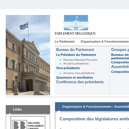
Le Parlement
Organisation & Fonctionnemen
Bureau du Parlement
Groupes p
Le Président du Parlement
Bureaux de
parlementai
Election-Mandat-Pouvoirs
Composition
Anciens présidents
Assemblée
Vice-présidents
Composition
Anciens vice-présidents
Questeurs et secrétaires
Conférence des présidents
:
Organisation & Fonctionnement
Assemblé
Links
Composition des législatures anté