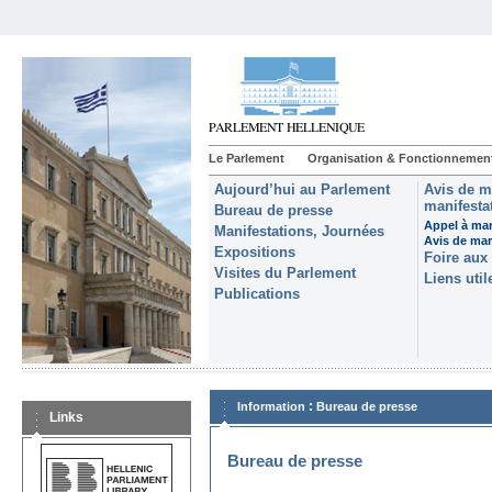
Le Parlement
Organisation & Fonctionnemen
Aujourd’hui au Parlement
Avis de m
manifestat
Bureau de presse
Appel à man
Manifestations, Journées
Avis de ma
Expositions
Foire aux
Visites du Parlement
Liens util
Publications
:
Information
Bureau de presse
Links
Bureau de presse