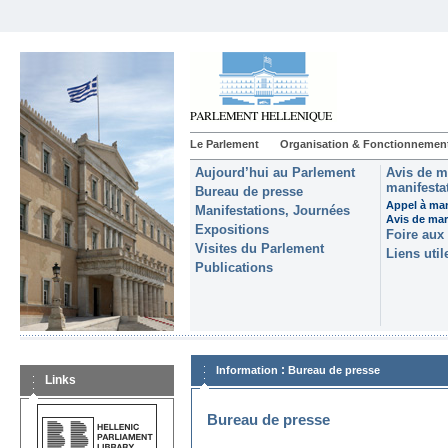
Le Parlement
Organisation & Fonctionnemen
Aujourd’hui au Parlement
Avis de m
manifestat
Bureau de presse
Appel à man
Manifestations, Journées
Avis de ma
Expositions
Foire aux
Visites du Parlement
Liens util
Publications
:
Information
Bureau de presse
Links
Bureau de presse