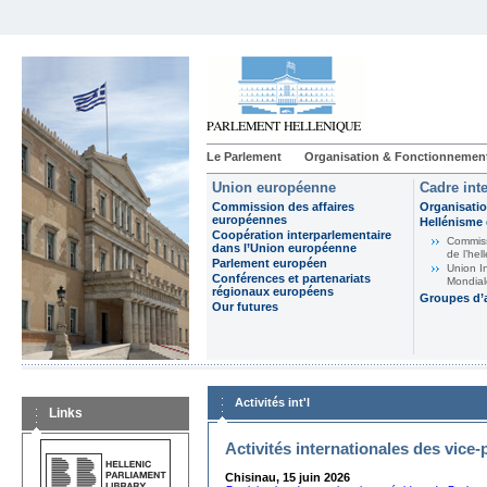
Le Parlement
Organisation & Fonctionnemen
Union européenne
Cadre int
Commission des affaires
Organisatio
européennes
Hellénisme 
Coopération interparlementaire
Commiss
dans l’Union européenne
de l’hel
Parlement européen
Union I
Conférences et partenariats
Mondial
régionaux européens
Groupes d’
Our futures
Activités int'l
Links
Activités internationales des vice
Chisinau, 15 juin 2026