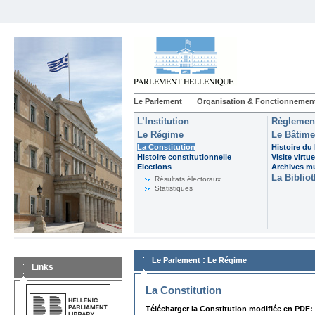
Le Parlement
Organisation & Fonctionnemen
L’Institution
Règlemen
Le Régime
Le Bâtime
La Constitution
Histoire du
Histoire constitutionnelle
Visite virtue
Elections
Archives m
La Biblio
Résultats électoraux
Statistiques
:
Le Parlement
Le Régime
Links
La Constitution
Télécharger la Constitution modifiée en PDF: