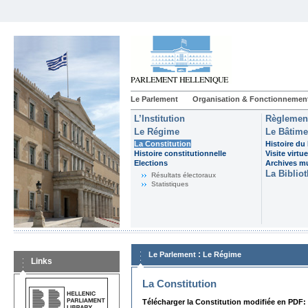
Le Parlement
Organisation & Fonctionnemen
L’Institution
Règlemen
Le Régime
Le Bâtime
La Constitution
Histoire du
Histoire constitutionnelle
Visite virtue
Elections
Archives m
La Biblio
Résultats électoraux
Statistiques
:
Le Parlement
Le Régime
Links
La Constitution
Télécharger la Constitution modifiée en PDF: