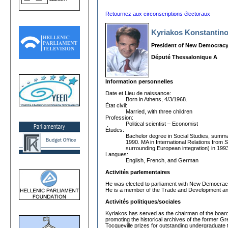
Retournez aux circonscriptions électoraux
Kyriakos Konstantino
President of New Democracy
Député Thessalonique A
Information personnelles
Date et Lieu de naissance:
Born in Athens, 4/3/1968.
État civil:
Married, with three children
Profession:
Political scientist – Economist
Études:
Bachelor degree in Social Studies, summa
1990. MA in International Relations from 
surrounding European integration) in 19
Langues:
English, French, and German
Activités parlementaires
He was elected to parliament with New Democracy 
He is a member of the Trade and Development and 
Activités politiques/sociales
Kyriakos has served as the chairman of the board 
promoting the historical archives of the former G
Tocqueville prizes for outstanding undergraduate