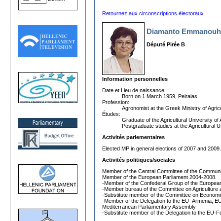
Retournez aux circonscriptions électoraux
Diamanto Emmanouh
Député Pirée B
Information personnelles
Date et Lieu de naissance:
Born on 1 March 1959, Peiraias.
Profession:
Agronomist at the Greek Ministry of Agric
Études:
Graduate of the Agricultural University of
Postgraduate studies at the Agricultural U
Activités parlementaires
Elected MP in general elections of 2007 and 2009.
Activités politiques/sociales
Member of the Central Committee of the Communi
Member of the European Parliament 2004-2008.
-Member of the Confederal Group of the European 
-Member bureau of the Committee on Agriculture
-Substitute member of the Committee on Economic
-Member of the Delegation to the EU- Armenia, E
Mediterranean Parliamentary Assembly
-Substitute member of the Delegation to the EU-