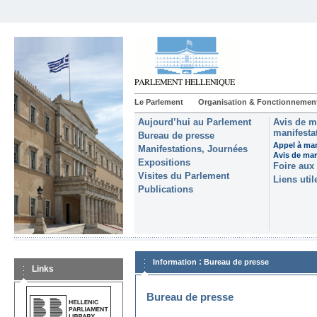
Le Parlement
Organisation & Fonctionnemen
Aujourd’hui au Parlement
Avis de m
manifestat
Bureau de presse
Appel à man
Manifestations, Journées
Avis de ma
Expositions
Foire aux
Visites du Parlement
Liens util
Publications
:
Information
Bureau de presse
Links
Bureau de presse