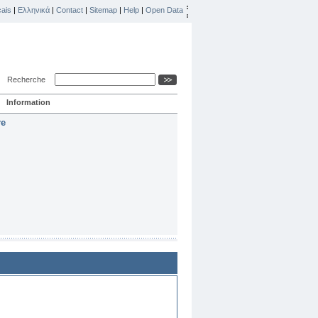
ais
|
Ελληνικά
|
Contact
|
Sitemap
|
Help
|
Open Data
Recherche
Information
re