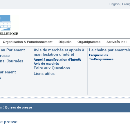
English
|
Franç
Organisation & Fonctionnement
Députés
Organigramme
Activités int'l
 au Parlement
Avis de marchés et appels à
La chaîne parlementai
manifestation d’intérêt
resse
Frequencies
Tv-Programmes
Appel à manifestation d’intérêt
ons, Journées
Avis de marchés
Foire aux Questions
Parlement
Liens utiles
s
:
on
Bureau de presse
e presse