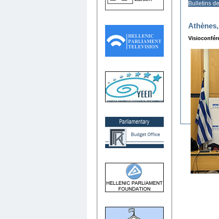
Bulletins d
Athènes,
Visioconfér