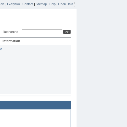
ais
|
Ελληνικά
|
Contact
|
Sitemap
|
Help
|
Open Data
Recherche
Information
re