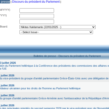
e presse
Discours du président du Parlement
|
|
M/YYYY)
YYYY)
 Board:
Bulletins de presse - Discours du président du Parlement
 juillet 2026
tion du Parlement hellénique à la Conférence des présidents des commissions des affaires
 l'UE
juillet 2026
u vice-président du groupe d'amitié parlementaire Grèce-États-Unis avec une délégation de l
juillet 2026
édiateur ukrainien pour les droits de l'homme au Parlement hellénique
juillet 2026
du groupe d'amitié parlementaire Grèce-Arménie avec l'ambassadeur de la République d'Arm
juillet 2026
n des principales priorités du second semestre 2026 par le vice-président grec de l'Assemb