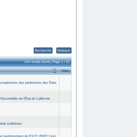
Nettoyer
144 results found | Page 1 / 15
Video
 européennes des parlements des États
'Assemblée de l'État de Californie
énie à Athènes
lée parlementaire de l'OCE (BSEC) lors