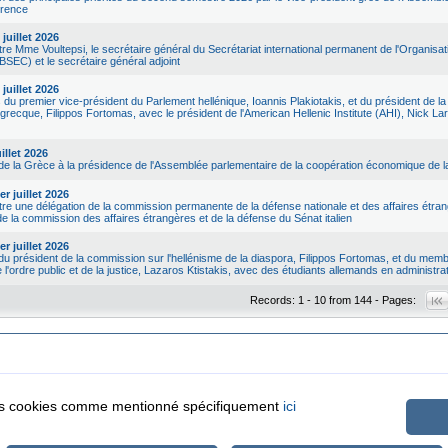
érence
juillet 2026
re Mme Voultepsi, le secrétaire général du Secrétariat international permanent de l'Organisa
BSEC) et le secrétaire général adjoint
juillet 2026
du premier vice-président du Parlement hellénique, Ioannis Plakiotakis, et du président de 
 grecque, Filippos Fortomas, avec le président de l'American Hellenic Institute (AHI), Nick Lar
uillet 2026
de la Grèce à la présidence de l'Assemblée parlementaire de la coopération économique de
r juillet 2026
re une délégation de la commission permanente de la défense nationale et des affaires étra
de la commission des affaires étrangères et de la défense du Sénat italien
r juillet 2026
u président de la commission sur l'hellénisme de la diaspora, Filippos Fortomas, et du memb
e l'ordre public et de la justice, Lazaros Ktistakis, avec des étudiants allemands en administra
Records: 1 - 10 from 144 - Pages:
 les cookies comme mentionné spécifiquement
ici
|
|
ta Protection
Security & Access