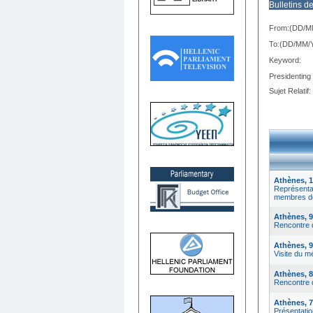
Bulletins d
From:(DD/M
Το:(DD/MM/
Keyword:
Presidenting
Sujet Relatif:
Athènes, 13
Représenta
membres de
Athènes, 9 
Rencontre d
Athènes, 9 
Visite du m
Athènes, 8 
Rencontre 
Athènes, 7 
Présentatio