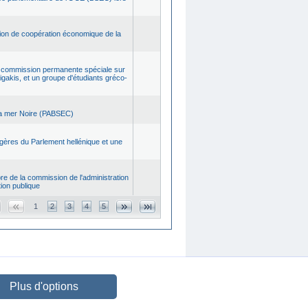
tion de coopération économique de la
la commission permanente spéciale sur
igakis, et un groupe d'étudiants gréco-
 la mer Noire (PABSEC)
ngères du Parlement hellénique et une
re de la commission de l'administration
tion publique
1
2
3
4
5
Plus d'options
CREATED BY
DOPE STUDIO