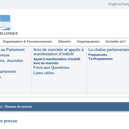
English
|
Franç
Organisation & Fonctionnement
Députés
Organigramme
Activités int'l
 au Parlement
Avis de marchés et appels à
La chaîne parlementai
manifestation d’intérêt
resse
Frequencies
Tv-Programmes
Appel à manifestation d’intérêt
ons, Journées
Avis de marchés
Foire aux Questions
Parlement
Liens utiles
s
:
on
Bureau de presse
e presse