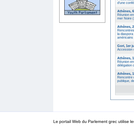
d'une conf
Athènes, 6 
Réunion ent
mer Noire (
Athènes, 2 
Rencontres 
la diaspora
américains
Gori, 1er j
Accession 
Athènes, 1e
Réunion ent
délégation 
Athènes, 1e
Rencontre d
publique, d
Le portail Web du Parlement grec utilise
WEB-Mail
WEB-Apps
|
|
|
Conditions d’utilisation
Da