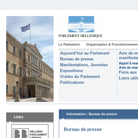
Le Parlement
Organisation & Fonctionnemen
Aujourd’hui au Parlement
Avis de m
manifestat
Bureau de presse
Appel à man
Manifestations, Journées
Avis de ma
Expositions
Foire aux
Visites du Parlement
Liens util
Publications
:
Information
Bureau de presse
Links
Bureau de presse