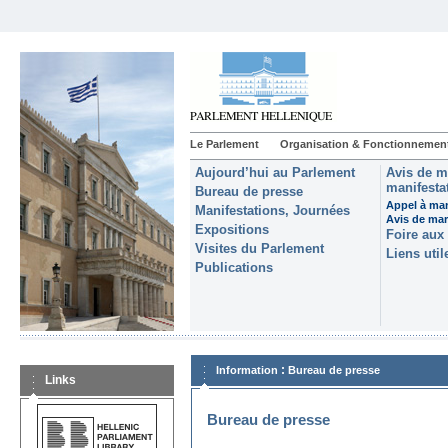
Le Parlement
Organisation & Fonctionnemen
Aujourd’hui au Parlement
Avis de m
manifestat
Bureau de presse
Appel à man
Manifestations, Journées
Avis de ma
Expositions
Foire aux
Visites du Parlement
Liens util
Publications
:
Information
Bureau de presse
Links
Bureau de presse