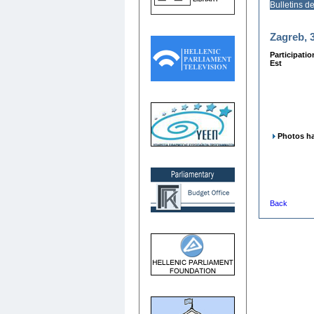
Bulletins d
Zagreb, 3
Participati
Est
Photos ha
Back