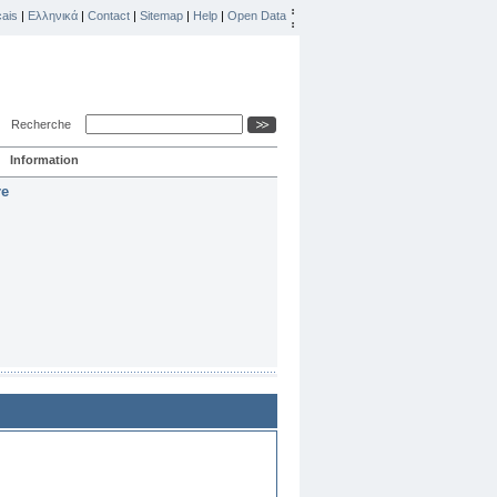
ais
|
Ελληνικά
|
Contact
|
Sitemap
|
Help
|
Open Data
Recherche
Information
re