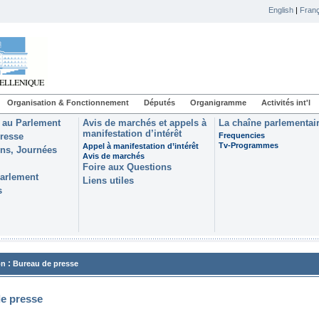
English
|
Franç
Organisation & Fonctionnement
Députés
Organigramme
Activités int'l
 au Parlement
Avis de marchés et appels à
La chaîne parlementai
manifestation d’intérêt
resse
Frequencies
Tv-Programmes
Appel à manifestation d’intérêt
ons, Journées
Avis de marchés
Foire aux Questions
Parlement
Liens utiles
s
:
on
Bureau de presse
e presse