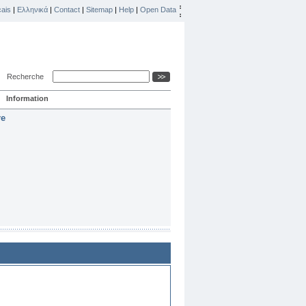
ais
|
Ελληνικά
|
Contact
|
Sitemap
|
Help
|
Open Data
Recherche
Information
re