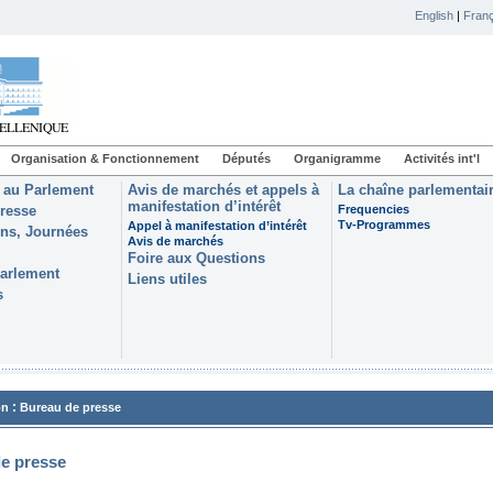
English
|
Franç
Organisation & Fonctionnement
Députés
Organigramme
Activités int'l
 au Parlement
Avis de marchés et appels à
La chaîne parlementai
manifestation d’intérêt
resse
Frequencies
Tv-Programmes
Appel à manifestation d’intérêt
ons, Journées
Avis de marchés
Foire aux Questions
Parlement
Liens utiles
s
:
on
Bureau de presse
e presse