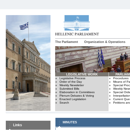
The Parliament
Organization & Operations
LEGISLATIVE WORK
PARLIA
Legislative Process
Procedures
Order of the Day
Means of Par
Weekly Newsletter
Special Pro
Submitted Bills
Weekly News
Elaboration in Committees
Special Orde
Plenum Debates & Voting
Interpellatio
Enacted Legislation
Current Ques
Search
Petitions an
MINUTES
Links