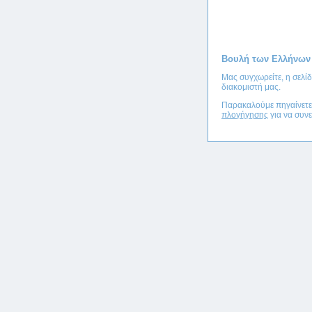
Βουλή των Ελλήνων
Μας συγχωρείτε, η σελί
διακομιστή μας.
Παρακαλούμε πηγαίνετ
πλογήγησης
για να συνε