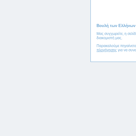
Βουλή των Ελλήνων
Μας συγχωρείτε, η σελί
διακομιστή μας.
Παρακαλούμε πηγαίνετ
πλογήγησης
για να συνε