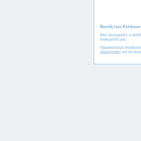
Βουλή των Ελλήνων
Μας συγχωρείτε, η σελί
διακομιστή μας.
Παρακαλούμε πηγαίνετ
πλογήγησης
για να συνε