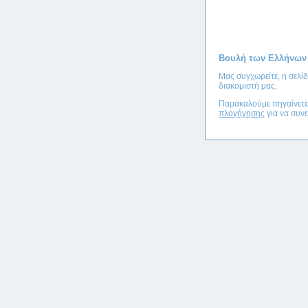
Βουλή των Ελλήνων
Μας συγχωρείτε, η σελί
διακομιστή μας.
Παρακαλούμε πηγαίνετ
πλογήγησης
για να συνε