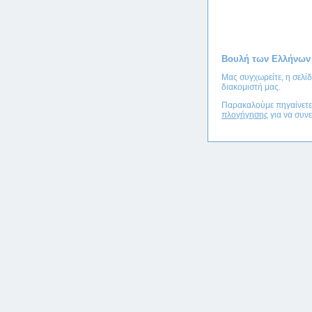
Βουλή των Ελλήνων
Μας συγχωρείτε, η σελί
διακομιστή μας.
Παρακαλούμε πηγαίνετ
πλογήγησης
για να συνε