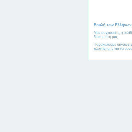
Βουλή των Ελλήνων
Μας συγχωρείτε, η σελί
διακομιστή μας.
Παρακαλούμε πηγαίνετ
πλογήγησης
για να συνε