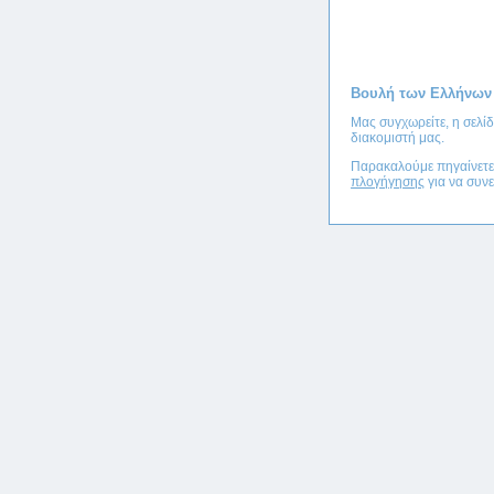
Βουλή των Ελλήνων
Μας συγχωρείτε, η σελί
διακομιστή μας.
Παρακαλούμε πηγαίνετ
πλογήγησης
για να συνε