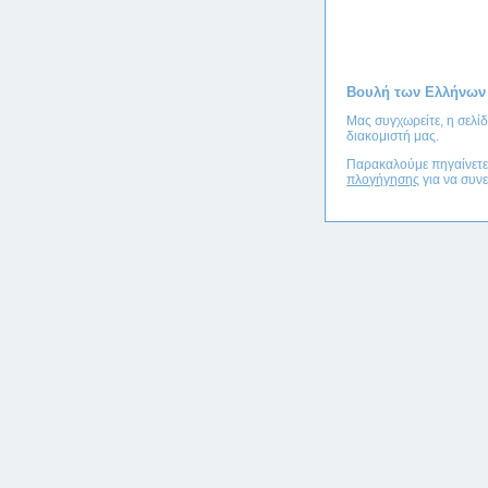
Βουλή των Ελλήνων
Μας συγχωρείτε, η σελί
διακομιστή μας.
Παρακαλούμε πηγαίνετ
πλογήγησης
για να συνε