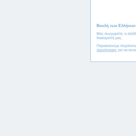
Βουλή των Ελλήνων
Μας συγχωρείτε, η σελί
διακομιστή μας.
Παρακαλούμε πηγαίνετ
πλογήγησης
για να συνε