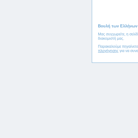
Βουλή των Ελλήνων
Μας συγχωρείτε, η σελί
διακομιστή μας.
Παρακαλούμε πηγαίνετ
πλογήγησης
για να συνε