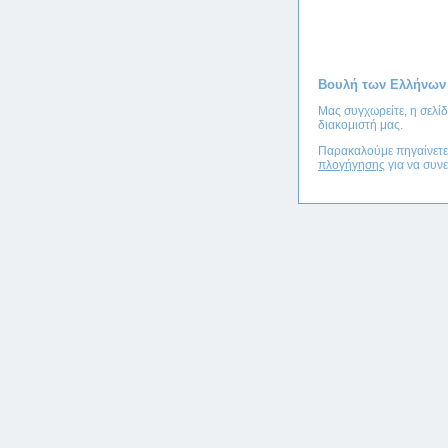
Βουλή των Ελλήνων
Μας συγχωρείτε, η σελί
διακομιστή μας.
Παρακαλούμε πηγαίνετ
πλογήγησης
για να συνε