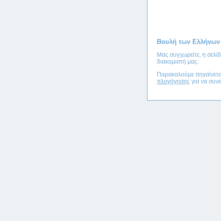
Βουλή των Ελλήνων
Μας συγχωρείτε, η σελί
διακομιστή μας.
Παρακαλούμε πηγαίνετ
πλογήγησης
για να συνε