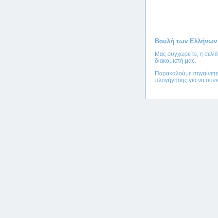
Βουλή των Ελλήνων
Μας συγχωρείτε, η σελί
διακομιστή μας.
Παρακαλούμε πηγαίνετ
πλογήγησης
για να συνε