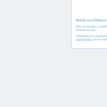
Βουλή των Ελλήνων
Μας συγχωρείτε, η σελί
διακομιστή μας.
Παρακαλούμε πηγαίνετ
πλογήγησης
για να συνε