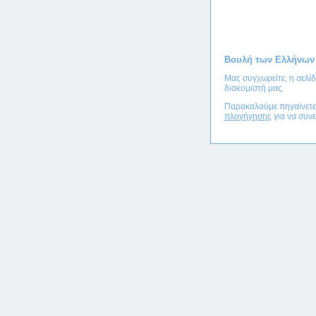
Βουλή των Ελλήνων
Μας συγχωρείτε, η σελί
διακομιστή μας.
Παρακαλούμε πηγαίνετ
πλογήγησης
για να συνε