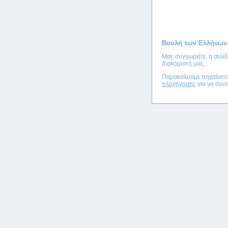
Βουλή των Ελλήνων
Μας συγχωρείτε, η σελί
διακομιστή μας.
Παρακαλούμε πηγαίνετ
πλογήγησης
για να συνε