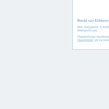
Βουλή των Ελλήνων
Μας συγχωρείτε, η σελί
διακομιστή μας.
Παρακαλούμε πηγαίνετ
πλογήγησης
για να συνε