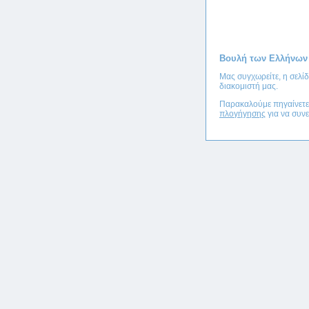
Βουλή των Ελλήνων
Μας συγχωρείτε, η σελί
διακομιστή μας.
Παρακαλούμε πηγαίνετ
πλογήγησης
για να συνε