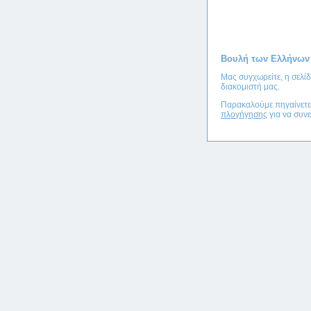
Βουλή των Ελλήνων
Μας συγχωρείτε, η σελί
διακομιστή μας.
Παρακαλούμε πηγαίνετ
πλογήγησης
για να συνε