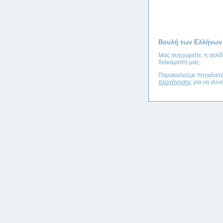
Βουλή των Ελλήνων
Μας συγχωρείτε, η σελί
διακομιστή μας.
Παρακαλούμε πηγαίνετ
πλογήγησης
για να συνε