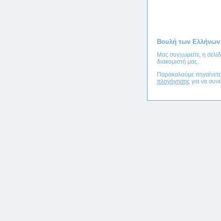
Βουλή των Ελλήνων
Μας συγχωρείτε, η σελί
διακομιστή μας.
Παρακαλούμε πηγαίνετ
πλογήγησης
για να συνε