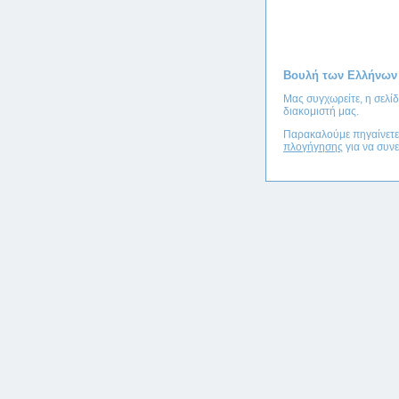
Βουλή των Ελλήνων
Μας συγχωρείτε, η σελί
διακομιστή μας.
Παρακαλούμε πηγαίνετ
πλογήγησης
για να συνε