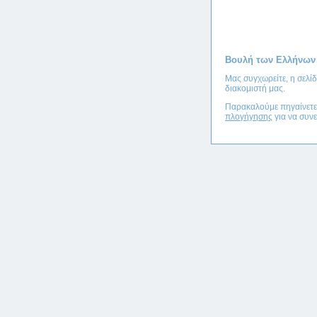
Βουλή των Ελλήνων
Μας συγχωρείτε, η σελί
διακομιστή μας.
Παρακαλούμε πηγαίνετ
πλογήγησης
για να συνε