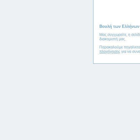
Βουλή των Ελλήνων
Μας συγχωρείτε, η σελί
διακομιστή μας.
Παρακαλούμε πηγαίνετ
πλογήγησης
για να συνε