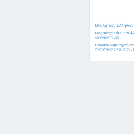
Βουλή των Ελλήνων
Μας συγχωρείτε, η σελί
διακομιστή μας.
Παρακαλούμε πηγαίνετ
πλογήγησης
για να συνε