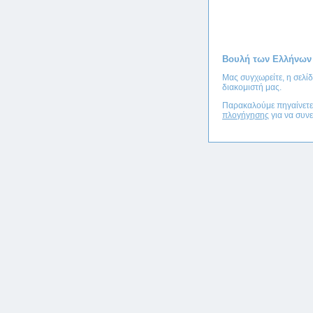
Βουλή των Ελλήνων
Μας συγχωρείτε, η σελί
διακομιστή μας.
Παρακαλούμε πηγαίνετ
πλογήγησης
για να συνε