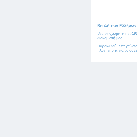
Βουλή των Ελλήνων
Μας συγχωρείτε, η σελί
διακομιστή μας.
Παρακαλούμε πηγαίνετ
πλογήγησης
για να συνε